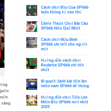
Cách chơi Bầu Cua SP666
luôn thắng từ cao thủ
Chiến Thuật Chơi Bài Cào
SP666 Hiệu Quả Nhất
Cách chơi Mậu Binh
SP666 chi tiết cho người
mới
Hướng dẫn cách chơi
Roulette SP666 chi tiết
nhất
Bí quyết đánh bài tiến lên
hường
miền nam SP666 dễ thắng
nguồn
 muốn
Hướng dẫn chơi Tiến Lên
Miền Bắc SP666 mới nhất
g sáng
2025