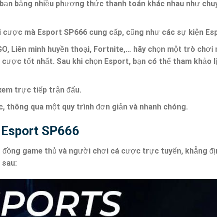
a bạn bằng nhiều phương thức thanh toán khác nhau như chu
i cược mà Esport SP666 cung cấp, cũng như các sự kiện Esp
O, Liên minh huyền thoại, Fortnite,… hãy chọn một trò chơi
cược tốt nhất. Sau khi chọn Esport, bạn có thể tham khảo lị
em trực tiếp trận đấu.
c, thông qua một quy trình đơn giản và nhanh chóng.
i Esport SP666
 đồng game thủ và người chơi cá cược trực tuyến, khẳng đị
 sau: