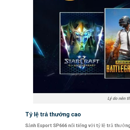
Lý do nên t
Tỷ lệ trả thưởng cao
Sảnh Esport SP666 nổi tiếng với tỷ lệ trả thưởng