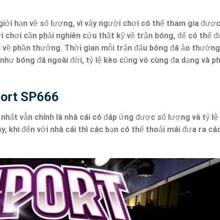
ới hạn về số lượng, vì vậy người chơi có thể tham gia được
i chơi cần phải nghiên cứu thật kỹ về trận bóng, để có thể 
 về phần thưởng. Thời gian mỗi trận đấu bóng đá ảo thường
g như bóng đá ngoài đời, tỷ lệ kèo cũng vô cùng đa dạng và 
port SP666
 nhất vẫn chính là nhà cái có đáp ứng được số lượng và tỷ lệ
, khi đến với nhà cái thì các bạn có thể thoải mái đưa ra cá