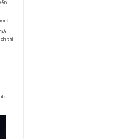
yển
ort.
 mà
ch thi
nh