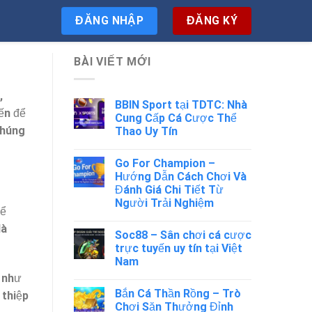
ĐĂNG NHẬP
ĐĂNG KÝ
BÀI VIẾT MỚI
,
BBIN Sport tại TDTC: Nhà
ến để
Cung Cấp Cá Cược Thể
chúng
Thao Uy Tín
Go For Champion –
Hướng Dẫn Cách Chơi Và
Đánh Giá Chi Tiết Từ
Người Trải Nghiệm
hể
là
Soc88 – Sân chơi cá cược
trực tuyến uy tín tại Việt
Nam
 như
Bắn Cá Thần Rồng – Trò
 thiệp
Chơi Săn Thưởng Đỉnh