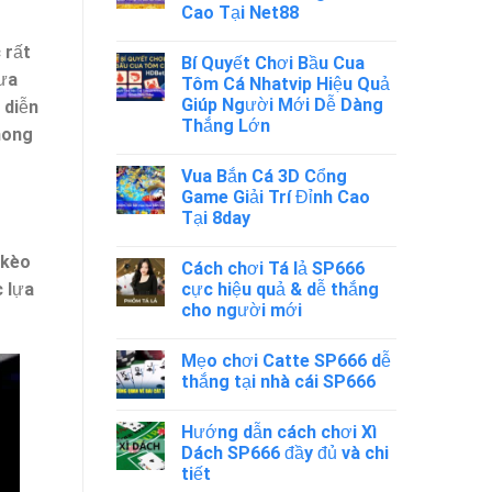
Cao Tại Net88
 rất
Bí Quyết Chơi Bầu Cua
đưa
Tôm Cá Nhatvip Hiệu Quả
Giúp Người Mới Dễ Dàng
 diễn
Thắng Lớn
phong
Vua Bắn Cá 3D Cổng
Game Giải Trí Đỉnh Cao
Tại 8day
 kèo
Cách chơi Tá lả SP666
cực hiệu quả & dễ thắng
c lựa
cho người mới
Mẹo chơi Catte SP666 dễ
thắng tại nhà cái SP666
Hướng dẫn cách chơi Xì
Dách SP666 đầy đủ và chi
tiết