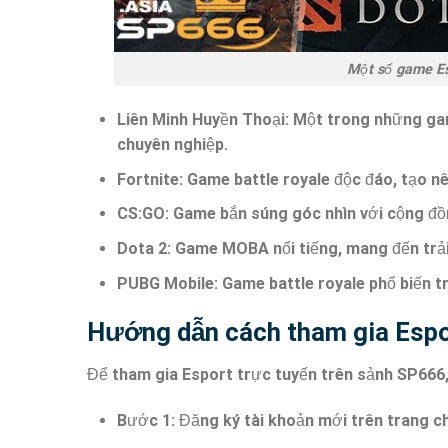
Một số game Es
Liên Minh Huyền Thoại: Một trong những ga
chuyên nghiệp.
Fortnite: Game battle royale độc ​​đáo, tạo 
CS:GO: Game bắn súng góc nhìn với cộng đồn
Dota 2: Game MOBA nổi tiếng, mang đến trải
PUBG Mobile: Game battle royale phổ biến tr
Hướng dẫn cách tham gia Espo
Để tham gia Esport trực tuyến trên sảnh SP666,
Bước 1: Đăng ký tài khoản mới trên trang ch