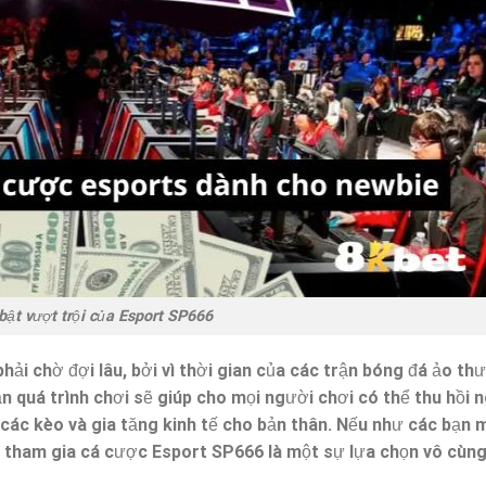
bật vượt trội của Esport SP666
hải chờ đợi lâu, bởi vì thời gian của các trận bóng đá ảo t
ắn quá trình chơi sẽ giúp cho mọi người chơi có thể thu hồi 
 các kèo và gia tăng kinh tế cho bản thân. Nếu như các bạn
họn tham gia cá cược Esport SP666 là một sự lựa chọn vô cùn