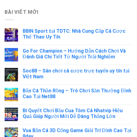
BÀI VIẾT MỚI
BBIN Sport tại TDTC: Nhà Cung Cấp Cá Cược
Thể Thao Uy Tín
Go For Champion – Hướng Dẫn Cách Chơi Và
Đánh Giá Chi Tiết Từ Người Trải Nghiệm
Soc88 – Sân chơi cá cược trực tuyến uy tín tại
Việt Nam
Bắn Cá Thần Rồng – Trò Chơi Săn Thưởng Đỉnh
Cao Tại Net88
Bí Quyết Chơi Bầu Cua Tôm Cá Nhatvip Hiệu
Quả Giúp Người Mới Dễ Dàng Thắng Lớn
Vua Bắn Cá 3D Cổng Game Giải Trí Đỉnh Cao Tại
8day