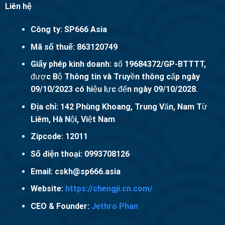
Liên hệ
Công ty:
SP666 Asia
Mã số thuế:
863120749
Giấy phép kinh doanh:
số 19684372/GP-BTTTT,
được Bộ Thông tin và Truyền thông cấp ngày
09/10/2023 có hiệu lực đến ngày 09/10/2028.
Địa chỉ:
142 Phùng Khoang, Trung Văn, Nam Từ
Liêm, Hà Nội, Việt Nam
Zipcode:
12011
Số điện thoại:
0993708126
Email:
cskh@sp666.asia
Website:
https://chengji.cn.com/
CEO & Founder:
Jethro Phan