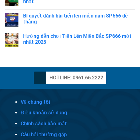
nhất
Bí quyết đánh bài tiến lên miền nam SP666 dễ
thắng
Hướng dẫn chơi Tiến Lên Miền Bắc SP666 mới
nhất 2025
HOTLINE: 0961.66.2222
Về chúng tôi
Điều khoản sử dụng
Chính sách bảo mật
Câu hỏi thường gặp