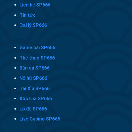
Liên hệ
SP666
Tin tức
Đại lý
SP666
Game bài SP666
Thể thao SP666
Bắn cá SP666
Nổ hũ SP666
Tài Xỉu SP666
Xóc Đĩa SP666
Lô đề SP666
Live Casino SP666